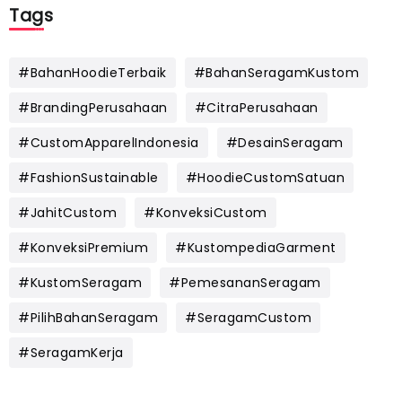
Tags
#BahanHoodieTerbaik
#BahanSeragamKustom
#BrandingPerusahaan
#CitraPerusahaan
#CustomApparelIndonesia
#DesainSeragam
#FashionSustainable
#HoodieCustomSatuan
#JahitCustom
#KonveksiCustom
#KonveksiPremium
#KustompediaGarment
#KustomSeragam
#PemesananSeragam
#PilihBahanSeragam
#SeragamCustom
#SeragamKerja